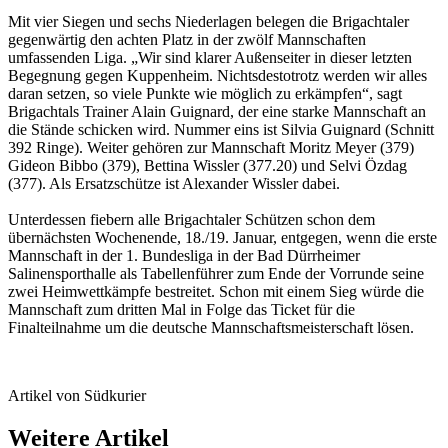
Mit vier Siegen und sechs Niederlagen belegen die Brigachtaler
gegenwärtig den achten Platz in der zwölf Mannschaften
umfassenden Liga. „Wir sind klarer Außenseiter in dieser letzten
Begegnung gegen Kuppenheim. Nichtsdestotrotz werden wir alles
daran setzen, so viele Punkte wie möglich zu erkämpfen“, sagt
Brigachtals Trainer Alain Guignard, der eine starke Mannschaft an
die Stände schicken wird. Nummer eins ist Silvia Guignard (Schnitt
392 Ringe). Weiter gehören zur Mannschaft Moritz Meyer (379)
Gideon Bibbo (379), Bettina Wissler (377.20) und Selvi Özdag
(377). Als Ersatzschütze ist Alexander Wissler dabei.
Unterdessen fiebern alle Brigachtaler Schützen schon dem
übernächsten Wochenende, 18./19. Januar, entgegen, wenn die erste
Mannschaft in der 1. Bundesliga in der Bad Dürrheimer
Salinensporthalle als Tabellenführer zum Ende der Vorrunde seine
zwei Heimwettkämpfe bestreitet. Schon mit einem Sieg würde die
Mannschaft zum dritten Mal in Folge das Ticket für die
Finalteilnahme um die deutsche Mannschaftsmeisterschaft lösen.
Artikel von Südkurier
Weitere Artikel